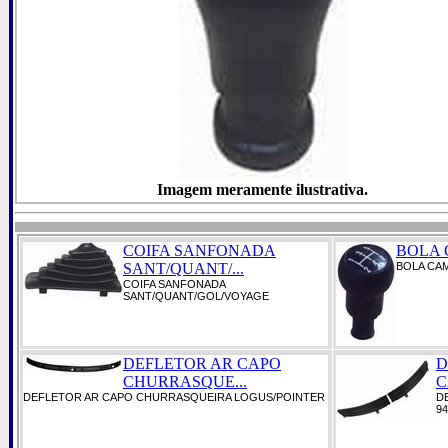
Imagem meramente ilustrativa.
COIFA SANFONADA
BOLA 
SANT/QUANT/...
BOLA CAM
COIFA SANFONADA
SANT/QUANT/GOL/VOYAGE
DEFLETOR AR CAPO
D
CHURRASQUE...
C
DEFLETOR AR CAPO CHURRASQUEIRA LOGUS/POINTER
D
94