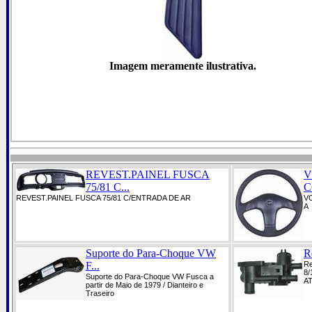
Imagem meramente ilustrativa.
REVEST.PAINEL FUSCA
V
75/81 C...
C
REVEST.PAINEL FUSCA 75/81 C/ENTRADA DE AR
V
A
Suporte do Para-Choque VW
R
F...
Re
8/
Suporte do Para-Choque VW Fusca a
AT
partir de Maio de 1979 / Dianteiro e
Traseiro