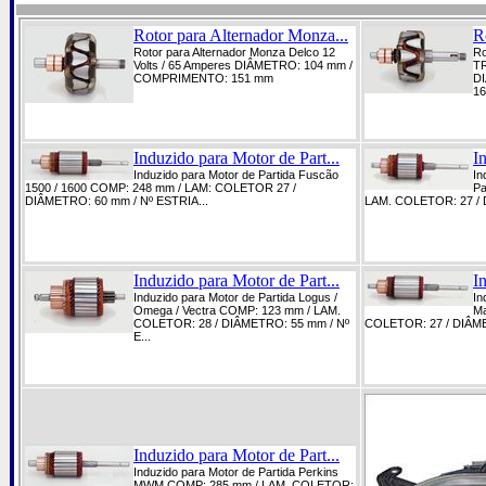
Rotor para Alternador Monza...
R
Rotor para Alternador Monza Delco 12
Ro
Volts / 65 Amperes DIÂMETRO: 104 mm /
TR
COMPRIMENTO: 151 mm
D
16
Induzido para Motor de Part...
I
Induzido para Motor de Partida Fuscão
In
1500 / 1600 COMP: 248 mm / LAM: COLETOR 27 /
Pa
DIÂMETRO: 60 mm / Nº ESTRIA...
LAM. COLETOR: 27 / 
Induzido para Motor de Part...
I
Induzido para Motor de Partida Logus /
In
Omega / Vectra COMP: 123 mm / LAM.
Ma
COLETOR: 28 / DIÂMETRO: 55 mm / Nº
COLETOR: 27 / DIÂME
E...
Induzido para Motor de Part...
Induzido para Motor de Partida Perkins
MWM COMP: 285 mm / LAM. COLETOR: