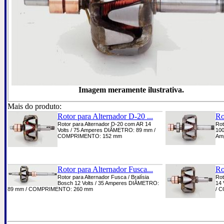
Imagem meramente ilustrativa.
Mais do produto:
Rotor para Alternador D-20 ...
Ro
Rotor para Alternador D-20 com AR 14
Rot
Volts / 75 Amperes DIÂMETRO: 89 mm /
100
COMPRIMENTO: 152 mm
Am
Rotor para Alternador Fusca...
Ro
Rotor para Alternador Fusca / Bralísia
Rot
Bosch 12 Volts / 35 Amperes DIÂMETRO:
14 
89 mm / COMPRIMENTO: 260 mm
/ 