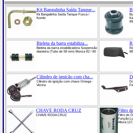
Kit Bangalinha Saída Tanque...
B
Kit Bangalinha Saída Tanque Fusca /
Bu
Kombi
Ka
89
Bieleta da barra estabiliza...
R
Bieleta da barra estabilizadora Suspensão
Re
dianteira (Tubo de 58 mm) Monza 82 / 90
88
Cilindro de ignição com cha...
D
Cilindro de ignição com chave Omega -
Do
Vectra
Fi
CHAVE RODA CRUZ
Filtro d
CHAVE RODA CRUZ
Filtro de 
Função:Lub
Altura:127,