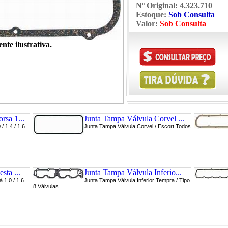
Nº Original:
4.323.710
Estoque:
Sob Consulta
Valor:
Sob Consulta
te ilustrativa.
rsa 1...
Junta Tampa Válvula Corvel ...
/ 1.4 / 1.6
Junta Tampa Válvula Corvel / Escort Todos
sta ...
Junta Tampa Válvula Inferio...
 1.0 / 1.6
Junta Tampa Válvula Inferior Tempra / Tipo
8 Válvulas