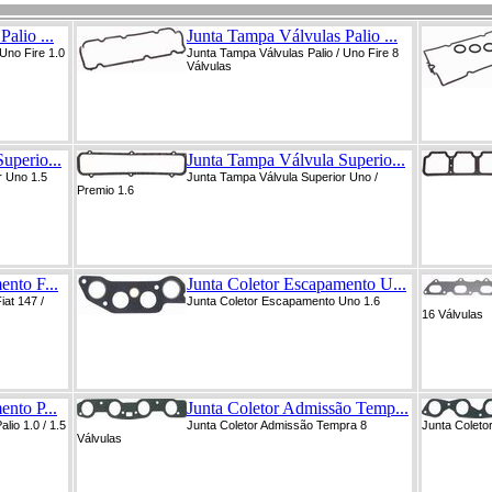
alio ...
Junta Tampa Válvulas Palio ...
Uno Fire 1.0
Junta Tampa Válvulas Palio / Uno Fire 8
Válvulas
uperio...
Junta Tampa Válvula Superio...
r Uno 1.5
Junta Tampa Válvula Superior Uno /
Premio 1.6
ento F...
Junta Coletor Escapamento U...
at 147 /
Junta Coletor Escapamento Uno 1.6
16 Válvulas
nto P...
Junta Coletor Admissão Temp...
lio 1.0 / 1.5
Junta Coletor Admissão Tempra 8
Junta Coleto
Válvulas