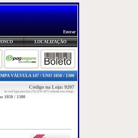
Entrar
NOSCO
LOCALIZAÇÃO
MPA VÁLVULA 147 / UNO 1050 / 1300
Código na Loja: 9207
Se você ligar para loja (79) 3241-6975 informe este código.
o 1050 / 1300