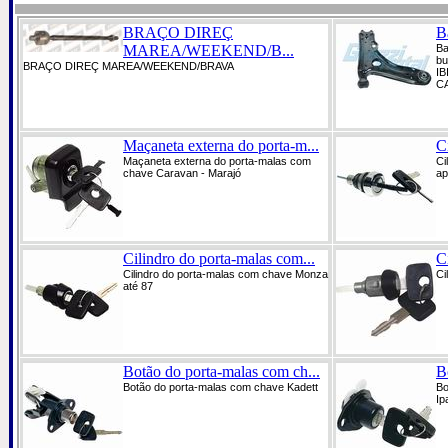
BRAÇO DIREÇ
Ba
MAREA/WEEKEND/B...
Ba
b
BRAÇO DIREÇ MAREA/WEEKEND/BRAVA
IB
CA
Maçaneta externa do porta-m...
C
Maçaneta externa do porta-malas com
Ci
chave Caravan - Marajó
ap
Cilindro do porta-malas com...
C
Cilindro do porta-malas com chave Monza
Ci
até 87
Botão do porta-malas com ch...
B
Botão do porta-malas com chave Kadett
Bo
Ip