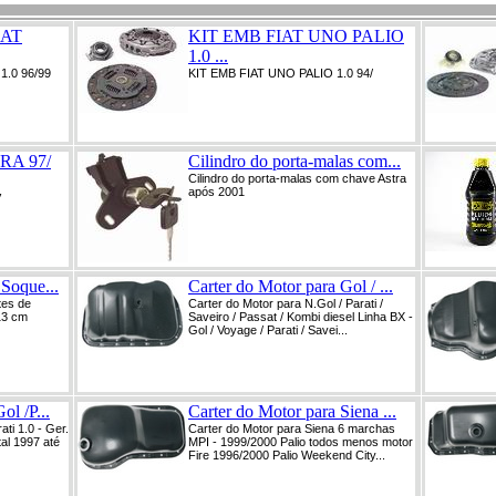
IAT
KIT EMB FIAT UNO PALIO
1.0 ...
1.0 96/99
KIT EMB FIAT UNO PALIO 1.0 94/
RA 97/
Cilindro do porta-malas com...
Cilindro do porta-malas com chave Astra
após 2001
V
 Soque...
Carter do Motor para Gol / ...
tes de
Carter do Motor para N.Gol / Parati /
13 cm
Saveiro / Passat / Kombi diesel Linha BX -
Gol / Voyage / Parati / Savei...
ol /P...
Carter do Motor para Siena ...
ati 1.0 - Ger.
Carter do Motor para Siena 6 marchas
tal 1997 até
MPI - 1999/2000 Palio todos menos motor
Fire 1996/2000 Palio Weekend City...