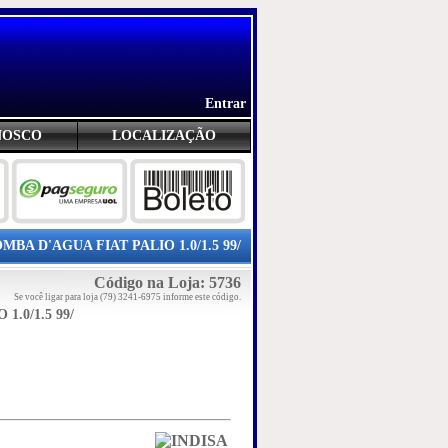
Entrar
NOSCO
LOCALIZAÇÃO
MBA D'AGUA FIAT PALIO 1.0/1.5 99/
Código na Loja: 5736
Se você ligar para loja (79) 3241-6975 informe este código.
1.0/1.5 99/