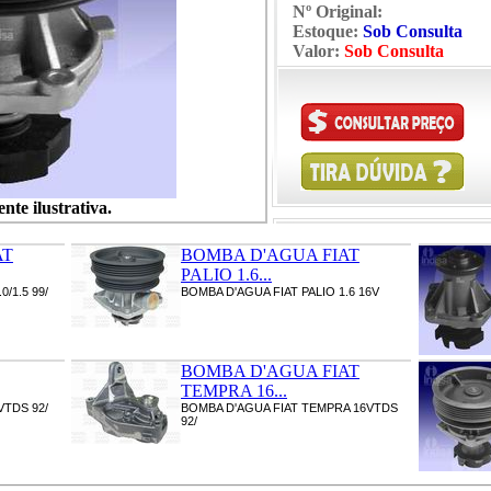
Nº Original:
Estoque:
Sob Consulta
Valor:
Sob Consulta
te ilustrativa.
AT
BOMBA D'AGUA FIAT
PALIO 1.6...
/1.5 99/
BOMBA D'AGUA FIAT PALIO 1.6 16V
BOMBA D'AGUA FIAT
TEMPRA 16...
VTDS 92/
BOMBA D'AGUA FIAT TEMPRA 16VTDS
92/