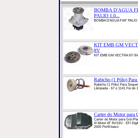
BOMBA D'AGUA F
PALIO 1.0...
BOMBA D'AGUA FIAT PALIO 
KIT EMB GM VECT
8V
KIT EMB GM VECTRA 97/ 8
Rabicho (1 Pólo) Para
Rabicho (1 Pólo) Para Soque
Lâmpada - 67 e 1141 Fio de 
Carter do Motor para G
Carter do Motor para Gol /Par
III Motor AT 8V/16V - EFI Digi
2005 Perfil baixo