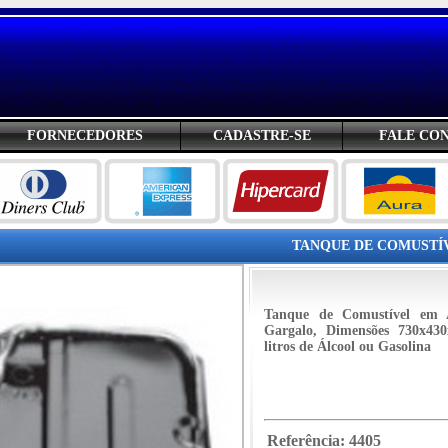
FORNECEDORES
CADASTRE-SE
FALE CO
TANQUE DE COMUSTÍVE
Tanque de Comustível em 
Gargalo, Dimensões 730x4
litros de Álcool ou Gasolina
Referência:
4405