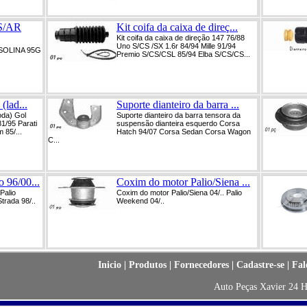
S/AR
Kit coifa da caixa de direç...
Kit coifa da caixa de direção 147 76/88
Uno S/CS /SX 1.6r 84/94 Mille 91/94
SOLINA 95G
Premio S/CS/CSL 85/94 Elba S/CS/CS...
(lad...
Suporte dianteiro da barra ...
oda) Gol
Suporte dianteiro da barra tensora da
1/95 Parati
suspensão dianteira esquerdo Corsa
 85/...
Hatch 94/07 Corsa Sedan Corsa Wagon
C...
 96/00...
Coxim do motor Palio/Siena ...
Palio
Coxim do motor Palio/Siena 04/.. Palio
trada 98/..
Weekend 04/..
Inicio
|
Produtos
|
Fornecedores
|
Cadastre-se
|
Fal
Auto Peças Xavier 24 H