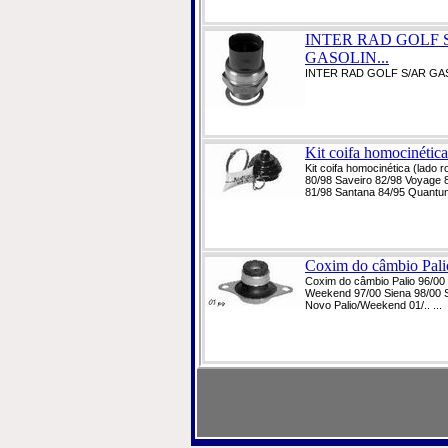
INTER RAD GOLF 
GASOLIN...
INTER RAD GOLF S/AR GA
Kit coifa homocinética 
Kit coifa homocinética (lado r
80/98 Saveiro 82/98 Voyage 8
81/98 Santana 84/95 Quantum
Coxim do câmbio Palio
Coxim do câmbio Palio 96/00 
Weekend 97/00 Siena 98/00 S
Novo Palio/Weekend 01/.. ...