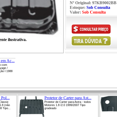
Nº Original:
97KB9002BB
Estoque:
Sob Consulta
Valor:
Sob Consulta
te ilustrativa.
 em Aç...
o com
yage /
ção I 1988
 Pol...
Protetor de Carter para Ast...
Classic
Protetor de Carter para Astra - todos
1.8 (não
Motores 1.8 /2.0 1999/2007 Tipo
8 Tipo...
gradeado