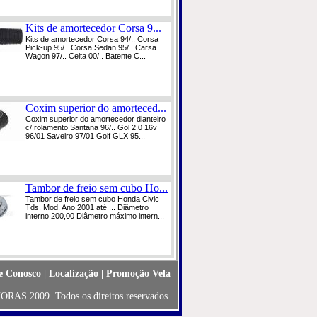
Kits de amortecedor Corsa 9...
Kits de amortecedor Corsa 94/.. Corsa
Pick-up 95/.. Corsa Sedan 95/.. Carsa
Wagon 97/.. Celta 00/.. Batente C...
Coxim superior do amorteced...
Coxim superior do amortecedor dianteiro
c/ rolamento Santana 96/.. Gol 2.0 16v
96/01 Saveiro 97/01 Golf GLX 95...
Tambor de freio sem cubo Ho...
Tambor de freio sem cubo Honda Civic
Tds. Mod. Ano 2001 até ... Diâmetro
interno 200,00 Diâmetro máximo intern...
e Conosco
|
Localização
|
Promoção Vela
ORAS 2009. Todos os direitos reservados.