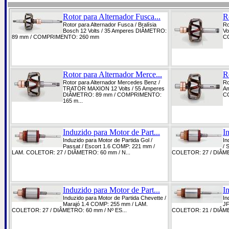
Rotor para Alternador Fusca...
R
Rotor para Alternador Fusca / Bralísia
Ro
Bosch 12 Volts / 35 Amperes DIÂMETRO:
Vo
89 mm / COMPRIMENTO: 260 mm
C
Rotor para Alternador Merce...
R
Rotor para Alternador Mercedes Benz /
Ro
TRATOR MAXION 12 Volts / 55 Amperes
Am
DIÂMETRO: 89 mm / COMPRIMENTO:
C
165 m...
Induzido para Motor de Part...
I
Induzido para Motor de Partida Gol /
In
Passat / Escort 1.6 COMP: 221 mm /
/ 
LAM. COLETOR: 27 / DIÂMETRO: 60 mm / N...
COLETOR: 27 / DIÂME
Induzido para Motor de Part...
I
Induzido para Motor de Partida Chevette /
In
Marajó 1.4 COMP: 255 mm / LAM.
JF
COLETOR: 27 / DIÂMETRO: 60 mm / Nº ES...
COLETOR: 21 / DIÂME