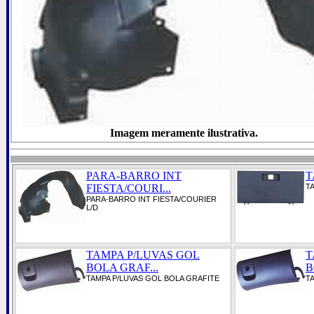
Imagem meramente ilustrativa.
PARA-BARRO INT
T
FIESTA/COURI...
TA
PARA-BARRO INT FIESTA/COURIER
L/D
TAMPA P/LUVAS GOL
T
BOLA GRAF...
B
TAMPA P/LUVAS GOL BOLA GRAFITE
T