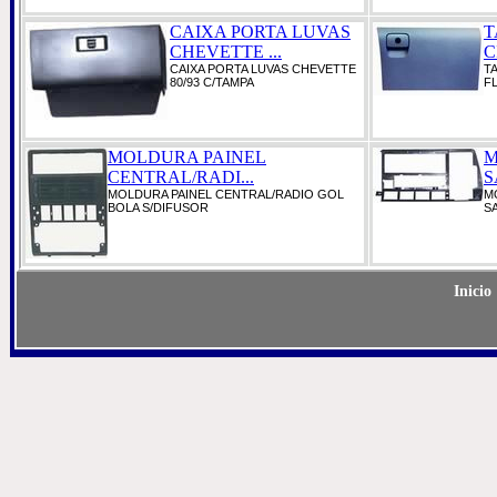
CAIXA PORTA LUVAS
T
CHEVETTE ...
C
CAIXA PORTA LUVAS CHEVETTE
TA
80/93 C/TAMPA
F
MOLDURA PAINEL
M
CENTRAL/RADI...
S
MOLDURA PAINEL CENTRAL/RADIO GOL
M
BOLA S/DIFUSOR
S
Inicio