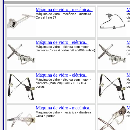
Máquina de vidro - mecânica...
M
Máquina de vidro - mecânica - dianteira
Má
Corcel I até 77
di
2/
Máquina de vidro - elétrica...
M
Máquina de vidro - elétrica sem motor -
Má
dianteira Corsa 4 portas 96 á 2001(antigo)
di
(a
Máquina de vidro - elétrica...
M
Máquina de vidro - elétrica sem motor -
Má
dianteira (Mabuchi) Gol G II - G III 4
di
portas
po
Máquina de vidro - mecânica...
M
Máquina de vidro - mecânica - dianteira
Má
Celta 4 portas
di