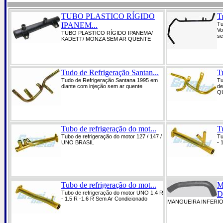
TUBO PLASTICO RÍGIDO
T
IPANEM...
Tu
Vo
TUBO PLASTICO RÍGIDO IPANEMA/
se
KADETT/ MONZA SEM AR QUENTE
Tudo de Refrigeração Santan...
T
Tudo de Refrigeração Santana 1995 em
Tu
diante com injeção sem ar quente
de
Q
Tubo de refrigeração do mot...
T
Tubo de refrigeração do motor 127 / 147 /
Tu
UNO BRASIL
- 
Tubo de refrigeração do mot...
M
Tubo de refrigeração do motor UNO 1.4 R
D
- 1.5 R -1.6 R Sem Ar Condicionado
MANGUEIRA INFERIOR