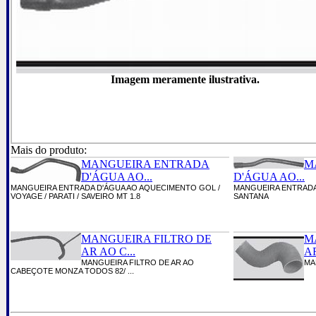
Imagem meramente ilustrativa.
Mais do produto:
MANGUEIRA ENTRADA
M
D'ÁGUA AO...
D'ÁGUA AO...
MANGUEIRA ENTRADA D'ÁGUA AO AQUECIMENTO GOL /
MANGUEIRA ENTRADA
VOYAGE / PARATI / SAVEIRO MT 1.8
SANTANA
MANGUEIRA FILTRO DE
M
AR AO C...
AR
MANGUEIRA FILTRO DE AR AO
MAN
CABEÇOTE MONZA TODOS 82/ ...