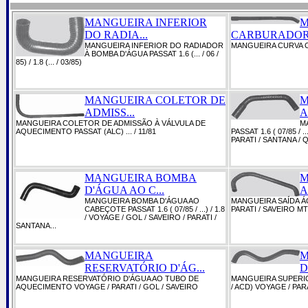
MANGUEIRA INFERIOR
M
DO RADIA...
CARBURADOR 
MANGUEIRA INFERIOR DO RADIADOR
MANGUEIRA CURVA CA
À BOMBA D'ÁGUA PASSAT 1.6 (... / 06 /
85) / 1.8 (... / 03/85)
MANGUEIRA COLETOR DE
M
ADMISS...
A
MANGUEIRA COLETOR DE ADMISSÃO À VÁLVULA DE
M
AQUECIMENTO PASSAT (ALC) ... / 11/81
PASSAT 1.6 ( 07/85 / .
PARATI / SANTANA / Q
MANGUEIRA BOMBA
M
D'ÁGUA AO C...
A
MANGUEIRA BOMBA D'ÁGUA AO
MANGUEIRA SAÍDA Á
CABEÇOTE PASSAT 1.6 ( 07/85 / ...) / 1.8
PARATI / SAVEIRO MT
/ VOYAGE / GOL / SAVEIRO / PARATI /
SANTANA...
MANGUEIRA
M
RESERVATÓRIO D'ÁG...
D
MANGUEIRA RESERVATÓRIO D'ÁGUA AO TUBO DE
MANGUEIRA SUPERI
AQUECIMENTO VOYAGE / PARATI / GOL / SAVEIRO
/ ACD) VOYAGE / PAR