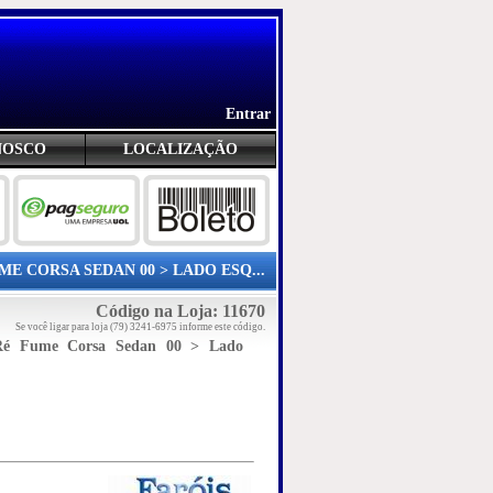
Entrar
NOSCO
LOCALIZAÇÃO
E CORSA SEDAN 00 > LADO ESQ...
Código na Loja: 11670
Se você ligar para loja (79) 3241-6975 informe este código.
a Ré Fume Corsa Sedan 00 > Lado