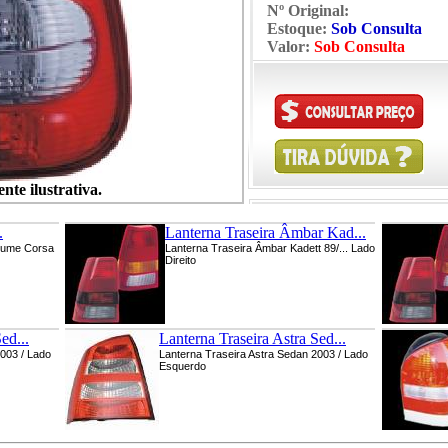
Nº Original:
Estoque:
Sob Consulta
Valor:
Sob Consulta
te ilustrativa.
.
Lanterna Traseira Âmbar Kad...
 Fume Corsa
Lanterna Traseira Âmbar Kadett 89/... Lado
Direito
ed...
Lanterna Traseira Astra Sed...
2003 / Lado
Lanterna Traseira Astra Sedan 2003 / Lado
Esquerdo