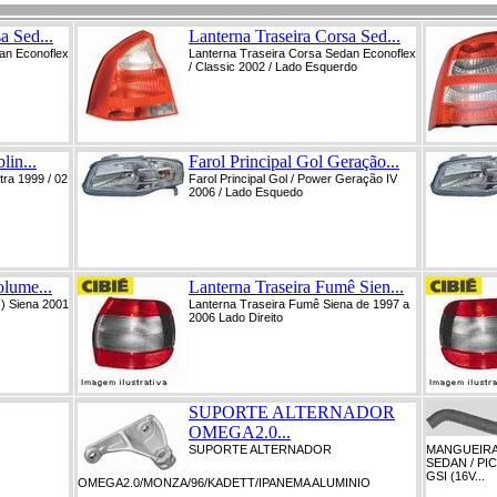
a Sed...
Lanterna Traseira Corsa Sed...
an Econoflex
Lanterna Traseira Corsa Sedan Econoflex
/ Classic 2002 / Lado Esquerdo
lin...
Farol Principal Gol Geração...
stra 1999 / 02
Farol Principal Gol / Power Geração IV
2006 / Lado Esquedo
olume...
Lanterna Traseira Fumê Sien...
s) Siena 2001
Lanterna Traseira Fumê Siena de 1997 a
2006 Lado Direito
SUPORTE ALTERNADOR
OMEGA2.0...
SUPORTE ALTERNADOR
MANGUEIRA
SEDAN / PICK
GSI (16V...
OMEGA2.0/MONZA/96/KADETT/IPANEMA ALUMINIO