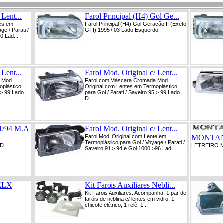
 Lent...
Farol Principal (H4) Gol Ge...
tes em
Farol Principal (H4) Gol Geração II (Exeto
ge / Parati /
GTI) 1995 / 03 Lado Esquerdo
0 Lad...
 Lent...
Farol Mod. Original c/ Lent...
 Mod.
Farol com Máscara Cromada Mod.
oplástico
Original com Lentes em Termoplástico
5 > 99 Lado
para Gol / Parati / Saveiro 95 > 99 Lado
D...
/94 M.A
Farol Mod. Original c/ Lent...
Farol Mod. Original com Lente em
MONTANA
Termoplástico para Gol / Voyage / Parati /
 D
LETREIRO 
Saveiro 91 > 94 e Gol 1000 >96 Lad...
ELX
Kit Farois Auxiliares Nebli...
Kit Farois Auxiliares. Acompanha: 1 par de
faróis de neblina c/ lentes em vidro, 1
chicote elétrico, 1 relê, 1...