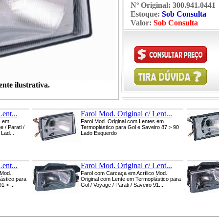
Nº Original:
300.941.0441
Estoque:
Sob Consulta
Valor:
Sob Consulta
te ilustrativa.
ent...
Farol Mod. Original c/ Lent...
s em
Farol Mod. Original com Lentes em
 / Parati /
Termoplástico para Gol e Saveiro 87 > 90
Lad...
Lado Esquerdo
ent...
Farol Mod. Original c/ Lent...
 Mod.
Farol com Carcaça em Acrílico Mod.
ástico para
Original com Lente em Termoplástico para
1 > ...
Gol / Voyage / Parati / Saveiro 91...