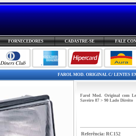
FORNECEDORES
CADASTRE-SE
FALE CO
FAROL MOD. ORIGINAL C/ LENTES EM
Farol Mod. Original com Le
Saveiro 87 > 90 Lado Direito
Referência:
RC152