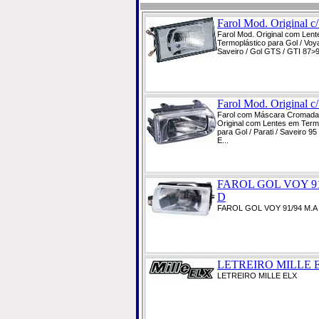
Farol Mod. Original c/
Farol Mod. Original com Len
Termoplástico para Gol / Voya
Saveiro / Gol GTS / GTI 87>9
Farol Mod. Original c/
Farol com Máscara Cromada
Original com Lentes em Term
para Gol / Parati / Saveiro 9
E...
FAROL GOL VOY 91
D
FAROL GOL VOY 91/94 M.A
LETREIRO MILLE 
LETREIRO MILLE ELX