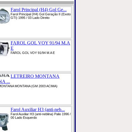
Farol Principal (H4) Gol Ge...
Farol Principal (H4) Gol Geração II (Exeto
GTI) 1995 / 03 Lado Direito
FAROL GOL VOY 91/94 M.A
E
FAROL GOL VOY 91/94 M.A E
LETREIRO MONTANA
 ...
MONTANA MONTANA (GM 2003 ACIMA)
Farol Auxiliar H3 (anti-neb...
Farol Auxiliar H3 (anti-neblina) Palio 1996 /
00 Lado Esquerdo